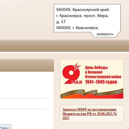
660049, Красноярский край,
г. Красноярск, просп. Мира,
д. 17
660049, г. Красноярск,
просп. Мира,
развернуть
д. 9 (админ. коллегия)
Тел.: (391) 222-56-38, 222-56-
68, 222-58-00, 227-09-54 (ф.)
kraevoy.krk@sudrf.ru
email@krassud24.ru
Запросы ОПФР по постановлению
Правительства РФ от 28.06.2021 №
1037
РОНЫ